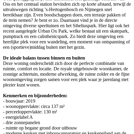
Oss en het centraal station bevinden zich op korte afstand, terwijl de
uitvalswegen richting ’s-Hertogenbosch en Nijmegen snel
bereikbaar zijn. Even boodschappen doen, een terrasje pakken of
de trein nemen? Je bent er zo. Daarnaast vind je in de directe
omgeving diverse speeltuinen en het Sibeliuspark. Hier ligt ook het
recent aangelegde Urban Ox Park, welke bestaat uit een skatepark,
pumptrack en een calisthenicspark. Zo biedt deze omgeving een
heerlijke plek voor een wandeling, een moment van ontspanning of
een (sportieve)middag buiten met het gezin.
De ideale balans tussen binnen en buiten
Deze woning onderscheidt zich door de perfecte combinatie van
ruimte, comfort en locatie. De royale uitgebouwde woonkamer, de
zonnige achtertuin, moderne afwerking, de ruime zolder en de fijne
woonomgeving zorgen samen voor een plek waar je jarenlang met
plezier kunt wonen.
Kenmerken en bijzonderheden:
- bouwjaar: 2019
- woonoppervlakte: circa 137 m²
- perceeloppervlakte: 130 m²
- energielabel A
- drie zonnepanelen
- ruimte op begane grond door uitbouw
- moderne keuken met inbouwapparatuur en keukeneiland aan de