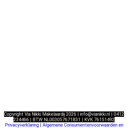
Copyright Via Nikki Makelaardij 2026 |
info@vianikki.nl | 0412
234466 | BTW NL003057671B31 | KVK 76151492
Privacyverklaring
|
Algemene Consumentenvoorwaarden en