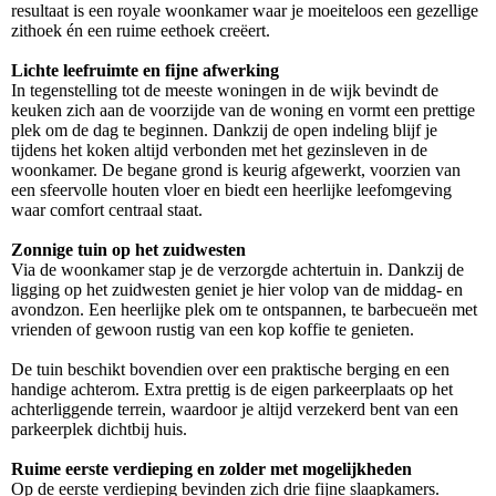
resultaat is een royale woonkamer waar je moeiteloos een gezellige
zithoek én een ruime eethoek creëert.
Lichte leefruimte en fijne afwerking
In tegenstelling tot de meeste woningen in de wijk bevindt de
keuken zich aan de voorzijde van de woning en vormt een prettige
plek om de dag te beginnen. Dankzij de open indeling blijf je
tijdens het koken altijd verbonden met het gezinsleven in de
woonkamer. De begane grond is keurig afgewerkt, voorzien van
een sfeervolle houten vloer en biedt een heerlijke leefomgeving
waar comfort centraal staat.
Zonnige tuin op het zuidwesten
Via de woonkamer stap je de verzorgde achtertuin in. Dankzij de
ligging op het zuidwesten geniet je hier volop van de middag- en
avondzon. Een heerlijke plek om te ontspannen, te barbecueën met
vrienden of gewoon rustig van een kop koffie te genieten.
De tuin beschikt bovendien over een praktische berging en een
handige achterom. Extra prettig is de eigen parkeerplaats op het
achterliggende terrein, waardoor je altijd verzekerd bent van een
parkeerplek dichtbij huis.
Ruime eerste verdieping en zolder met mogelijkheden
Op de eerste verdieping bevinden zich drie fijne slaapkamers.