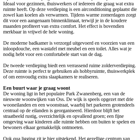
Ideaal voor gezinnen, thuiswerkers of iedereen die graag wat extra
ruimte heeft. Op deze verdieping is een airconditioning geplaatst die
zowel kan koelen als verwarmen. Tijdens warme zomerdagen zorgt
dit voor een aangenaam binnenklimaat, terwijl je in de koudere
maanden profiteert van extra comfort. Het effect is bovendien
merkbaar in vrijwel de hele woning.
De moderne badkamer is verzorgd uitgevoerd en voorzien van een
inloopdouche, een wastafel met meubel en een toilet. Alles wat je
nodig hebt voor een comfortabele start van de dag.
De tweede verdieping biedt een verrassend ruime zolderverdieping.
Deze ruimte is perfect te gebruiken als hobbyruimte, thuiswerkplek
of om eenvoudig extra slaapkamers te realiseren.
Een buurt waar je graag woont
De woning ligt in het populaire Park Zwanenberg, een van de
nieuwste woonwijken van Oss. De wijk is speels opgezet met drie
wooneilanden en een woonstraat, waarbij het parkeren grotendeels
centraal op de eilanden is georganiseerd. Hierdoor blijft het
straatbeeld rustig, overzichtelijk en opvallend groen; een fijne
omgeving waar kinderen alle ruimte hebben om buiten te spelen en
bewoners elkaar gemakkelijk ontmoeten.
Ook qua ligging zit je hier uitstekend. Het gezellige centrum van