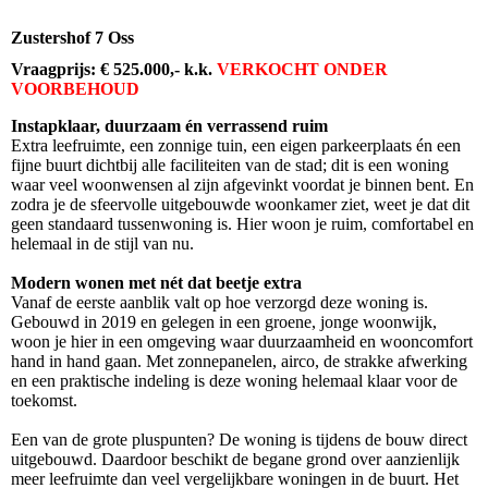
Zustershof 7 Oss
Vraagprijs: € 525.000,- k.k.
VERKOCHT ONDER
VOORBEHOUD
Instapklaar, duurzaam én verrassend ruim
Extra leefruimte, een zonnige tuin, een eigen parkeerplaats én een
fijne buurt dichtbij alle faciliteiten van de stad; dit is een woning
waar veel woonwensen al zijn afgevinkt voordat je binnen bent. En
zodra je de sfeervolle uitgebouwde woonkamer ziet, weet je dat dit
geen standaard tussenwoning is. Hier woon je ruim, comfortabel en
helemaal in de stijl van nu.
Modern wonen met nét dat beetje extra
Vanaf de eerste aanblik valt op hoe verzorgd deze woning is.
Gebouwd in 2019 en gelegen in een groene, jonge woonwijk,
woon je hier in een omgeving waar duurzaamheid en wooncomfort
hand in hand gaan. Met zonnepanelen, airco, de strakke afwerking
en een praktische indeling is deze woning helemaal klaar voor de
toekomst.
Een van de grote pluspunten? De woning is tijdens de bouw direct
uitgebouwd. Daardoor beschikt de begane grond over aanzienlijk
meer leefruimte dan veel vergelijkbare woningen in de buurt. Het