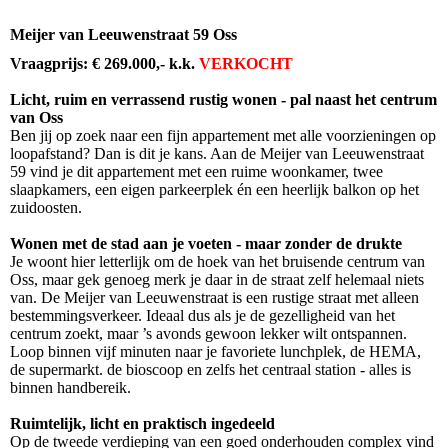
Meijer van Leeuwenstraat 59 Oss
Vraagprijs: € 269.000,- k.k.
VERKOCHT
Licht, ruim en verrassend rustig wonen - pal naast het centrum
van Oss
Ben jij op zoek naar een fijn appartement met alle voorzieningen op
loopafstand? Dan is dit je kans. Aan de Meijer van Leeuwenstraat
59 vind je dit appartement met een ruime woonkamer, twee
slaapkamers, een eigen parkeerplek én een heerlijk balkon op het
zuidoosten.
Wonen met de stad aan je voeten - maar zonder de drukte
Je woont hier letterlijk om de hoek van het bruisende centrum van
Oss, maar gek genoeg merk je daar in de straat zelf helemaal niets
van. De Meijer van Leeuwenstraat is een rustige straat met alleen
bestemmingsverkeer. Ideaal dus als je de gezelligheid van het
centrum zoekt, maar ’s avonds gewoon lekker wilt ontspannen.
Loop binnen vijf minuten naar je favoriete lunchplek, de HEMA,
de supermarkt. de bioscoop en zelfs het centraal station - alles is
binnen handbereik.
Ruimtelijk, licht en praktisch ingedeeld
Op de tweede verdieping van een goed onderhouden complex vind