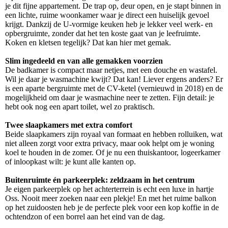
je dit fijne appartement. De trap op, deur open, en je stapt binnen in
een lichte, ruime woonkamer waar je direct een huiselijk gevoel
krijgt. Dankzij de U-vormige keuken heb je lekker veel werk- en
opbergruimte, zonder dat het ten koste gaat van je leefruimte.
Koken en kletsen tegelijk? Dat kan hier met gemak.
Slim ingedeeld en van alle gemakken voorzien
De badkamer is compact maar netjes, met een douche en wastafel.
Wil je daar je wasmachine kwijt? Dat kan! Liever ergens anders? Er
is een aparte bergruimte met de CV-ketel (vernieuwd in 2018) en de
mogelijkheid om daar je wasmachine neer te zetten. Fijn detail: je
hebt ook nog een apart toilet, wel zo praktisch.
Twee slaapkamers met extra comfort
Beide slaapkamers zijn royaal van formaat en hebben rolluiken, wat
niet alleen zorgt voor extra privacy, maar ook helpt om je woning
koel te houden in de zomer. Of je nu een thuiskantoor, logeerkamer
of inloopkast wilt: je kunt alle kanten op.
Buitenruimte én parkeerplek: zeldzaam in het centrum
Je eigen parkeerplek op het achterterrein is echt een luxe in hartje
Oss. Nooit meer zoeken naar een plekje! En met het ruime balkon
op het zuidoosten heb je de perfecte plek voor een kop koffie in de
ochtendzon of een borrel aan het eind van de dag.