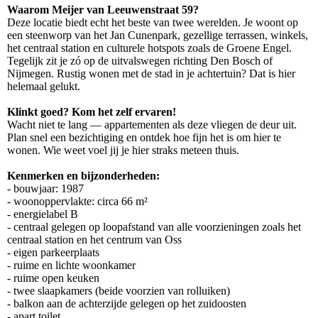
Waarom Meijer van Leeuwenstraat 59?
Deze locatie biedt echt het beste van twee werelden. Je woont op
een steenworp van het Jan Cunenpark, gezellige terrassen, winkels,
het centraal station en culturele hotspots zoals de Groene Engel.
Tegelijk zit je zó op de uitvalswegen richting Den Bosch of
Nijmegen. Rustig wonen met de stad in je achtertuin? Dat is hier
helemaal gelukt.
Klinkt goed? Kom het zelf ervaren!
Wacht niet te lang — appartementen als deze vliegen de deur uit.
Plan snel een bezichtiging en ontdek hoe fijn het is om hier te
wonen. Wie weet voel jij je hier straks meteen thuis.
Kenmerken en bijzonderheden:
- bouwjaar: 1987
- woonoppervlakte: circa 66 m²
- energielabel B
- centraal gelegen op loopafstand van alle voorzieningen zoals het
centraal station en het centrum van Oss
- eigen parkeerplaats
- ruime en lichte woonkamer
- ruime open keuken
- twee slaapkamers (beide voorzien van rolluiken)
- balkon aan de achterzijde gelegen op het zuidoosten
- apart toilet