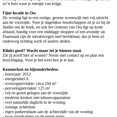
zo’n huis waar je energie van krijgt.
Fijne locatie in Oss
De woning ligt in een rustige, groene woonwijk met vrij uitzicht
aan de voorzijde. Voor je dagelijkse boodschappen zit je zo bij de
Jumbo om de hoek, en ook het centrum van Oss ligt op korte
afstand, handig voor een middagje shoppen of een avondje uit.
Daarnaast zijn de uitvalswegen snel bereikbaar, dus je bent zó
onderweg richting werk of andere steden.
Klinkt goed? Wacht maar tot je binnen staat.
Zie jij jezelf hier al wonen? Neem snel contact op en plan een
bezichtiging. Voor je het weet ben je te laat.
Kenmerken en bijzonderheden:
- bouwjaar: 2012
- energielabel A
- woonoppervlakte: circa 104 m²
- perceeloppervlakte: 125 m²
- vrij en groen gelegen aan de voorzijde
- moderne keuken met inbouwapparatuur
- veel natuurlijk daglicht in de woning
- zonnige achtertuin
- eigen parkeerplaats aan de achterzijde van de woning
- twee slaapkamers op de eerste etage