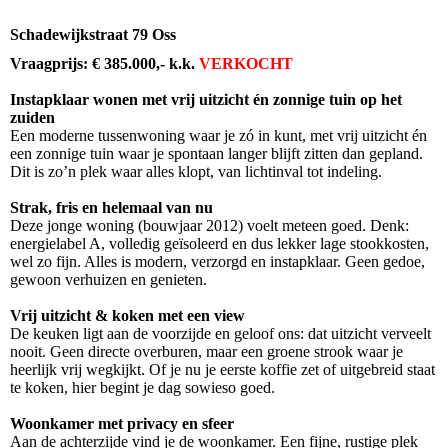
Schadewijkstraat 79 Oss
Vraagprijs: € 385.000,- k.k.
VERKOCHT
Instapklaar wonen met vrij uitzicht én zonnige tuin op het
zuiden
Een moderne tussenwoning waar je zó in kunt, met vrij uitzicht én
een zonnige tuin waar je spontaan langer blijft zitten dan gepland.
Dit is zo’n plek waar alles klopt, van lichtinval tot indeling.
Strak, fris en helemaal van nu
Deze jonge woning (bouwjaar 2012) voelt meteen goed. Denk:
energielabel A, volledig geïsoleerd en dus lekker lage stookkosten,
wel zo fijn. Alles is modern, verzorgd en instapklaar. Geen gedoe,
gewoon verhuizen en genieten.
Vrij uitzicht & koken met een view
De keuken ligt aan de voorzijde en geloof ons: dat uitzicht verveelt
nooit. Geen directe overburen, maar een groene strook waar je
heerlijk vrij wegkijkt. Of je nu je eerste koffie zet of uitgebreid staat
te koken, hier begint je dag sowieso goed.
Woonkamer met privacy en sfeer
Aan de achterzijde vind je de woonkamer. Een fijne, rustige plek