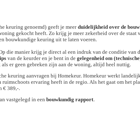
he keuring genoemd) geeft je meer
duidelijkheid over de bou
oning gekocht heeft. Zo krijg je meer zekerheid over de staat v
en bouwkundige keuring uit te laten voeren.
 Op die manier krijg je direct al een indruk van de conditie van
ips
van de keurder en je bent in de
gelegenheid om (technische
ls er geen gebreken zijn aan de woning, altijd heel nuttig.
he keuring aanvragen bij Homekeur. Homekeur werkt landelijk e
en ruimschoots ervaring heeft in de regio. Als het gaat om het 
n € 389,-.
van vastgelegd in een
bouwkundig rapport
.