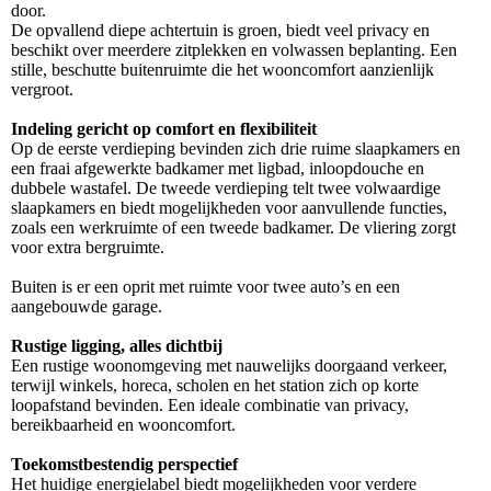
door.
De opvallend diepe achtertuin is groen, biedt veel privacy en
beschikt over meerdere zitplekken en volwassen beplanting. Een
stille, beschutte buitenruimte die het wooncomfort aanzienlijk
vergroot.
Indeling gericht op comfort en flexibiliteit
Op de eerste verdieping bevinden zich drie ruime slaapkamers en
een fraai afgewerkte badkamer met ligbad, inloopdouche en
dubbele wastafel. De tweede verdieping telt twee volwaardige
slaapkamers en biedt mogelijkheden voor aanvullende functies,
zoals een werkruimte of een tweede badkamer. De vliering zorgt
voor extra bergruimte.
Buiten is er een oprit met ruimte voor twee auto’s en een
aangebouwde garage.
Rustige ligging, alles dichtbij
Een rustige woonomgeving met nauwelijks doorgaand verkeer,
terwijl winkels, horeca, scholen en het station zich op korte
loopafstand bevinden. Een ideale combinatie van privacy,
bereikbaarheid en wooncomfort.
Toekomstbestendig perspectief
Het huidige energielabel biedt mogelijkheden voor verdere