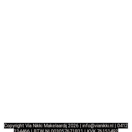
Copyright Via Nikki Makelaardij 2026 |
info@vianikki.nl | 0412
234466 | BTW NL003057671B31 | KVK 76151492