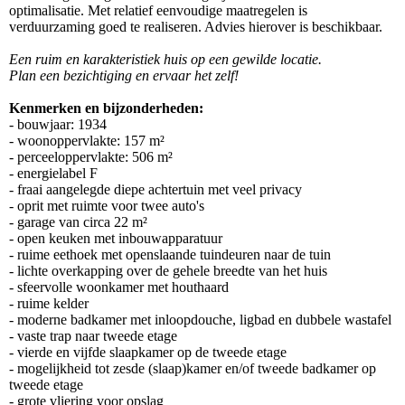
optimalisatie. Met relatief eenvoudige maatregelen is
verduurzaming goed te realiseren. Advies hierover is beschikbaar.
Een ruim en karakteristiek huis op een gewilde locatie.
Plan een bezichtiging en ervaar het zelf!
Kenmerken en bijzonderheden:
- bouwjaar: 1934
- woonoppervlakte: 157 m²
- perceeloppervlakte: 506 m²
- energielabel F
- fraai aangelegde diepe achtertuin met veel privacy
- oprit met ruimte voor twee auto's
- garage van circa 22 m²
- open keuken met inbouwapparatuur
- ruime eethoek met openslaande tuindeuren naar de tuin
- lichte overkapping over de gehele breedte van het huis
- sfeervolle woonkamer met houthaard
- ruime kelder
- moderne badkamer met inloopdouche, ligbad en dubbele wastafel
- vaste trap naar tweede etage
- vierde en vijfde slaapkamer op de tweede etage
- mogelijkheid tot zesde (slaap)kamer en/of tweede badkamer op
tweede etage
- grote vliering voor opslag