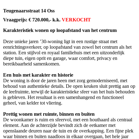
Teugenaarsstraat 14 Oss
Vraagprijs: € 720.000,- k.k.
VERKOCHT
Karakteristiek wonen op loopafstand van het centrum
Deze unieke jaren ’30-woning ligt in een rustige straat met
eenrichtingsverkeer, op loopafstand van zowel het centrum als het
station. Een stijlvol en royaal familiehuis met een uitzonderlijk
diepe tuin, eigen oprit en garage, waar comfort, privacy en
bereikbaarheid samenkomen.
Een huis met karakter en historie
De woning is door de jaren heen met zorg gemoderniseerd, met
behoud van authentieke details. De open keuken sluit prettig aan op
de leefruimte, terwijl de karakteristieke sfeer van het huis behouden
is gebleven. Het resultaat is een samenhangend en functioneel
geheel, van kelder tot vliering.
Prettig wonen met ruimte, binnen en buiten
De woonkamer is ruim en sfeervol, met een houthaard als centraal
element. Aan de achterzijde bevindt zich de eetkamer met
openslaande deuren naar de tuin en de overkapping. Een fijne plek
waar binnen en buiten naadloos in elkaar overgaan, het hele jaar